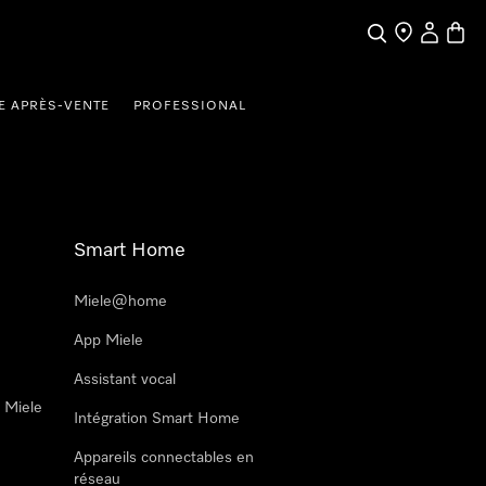
Search
Find a store
My Accou
Baske
E APRÈS-VENTE
PROFESSIONAL
Smart Home
Miele@home
App Miele
Assistant vocal
n Miele
Intégration Smart Home
Appareils connectables en
réseau