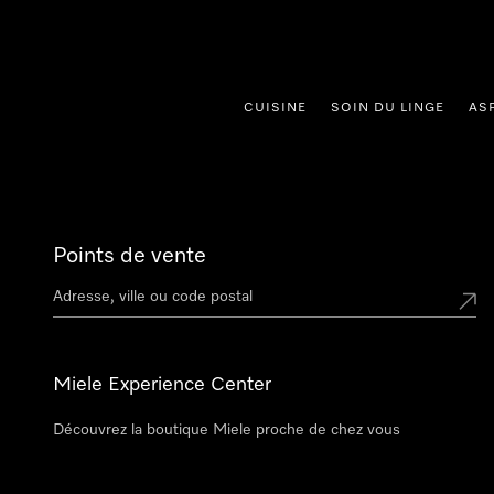
er au contenu
CUISINE
SOIN DU LINGE
AS
Points de vente
Miele Experience Center
Découvrez la boutique Miele proche de chez vous