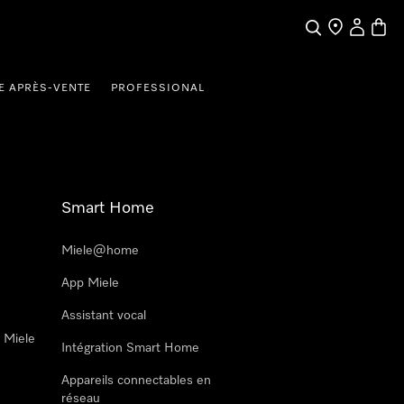
Search
Find a store
My Accou
Baske
E APRÈS-VENTE
PROFESSIONAL
Smart Home
Miele@home
App Miele
Assistant vocal
n Miele
Intégration Smart Home
Appareils connectables en
réseau