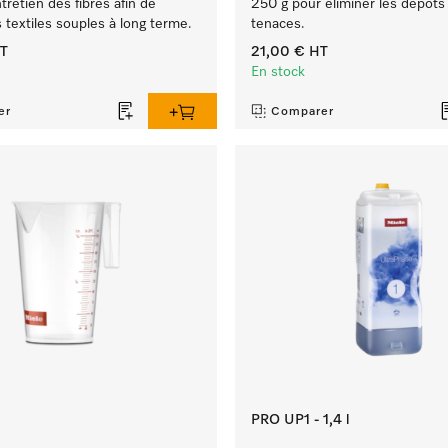
ntretien des fibres afin de
250 g pour éliminer les dépôts 
s textiles souples à long terme.
tenaces.
T
21,00 €
HT
En stock
er
Comparer
PRO UP1 - 1,4 l