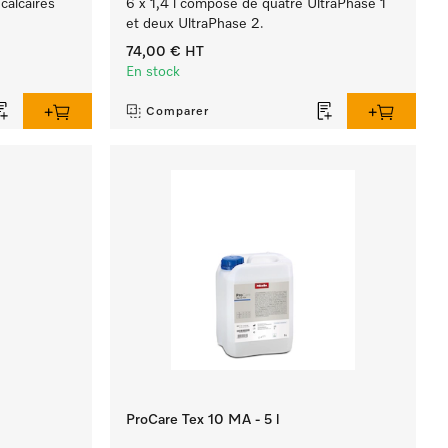
calcaires
6 x 1,4 l composé de quatre UltraPhase 1
et deux UltraPhase 2.
74,00 €
HT
En stock
Comparer
ProCare Tex 10 MA - 5 l