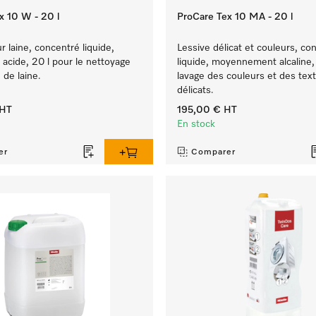
x 10 W - 20 l
ProCare Tex 10 MA - 20 l
r laine, concentré liquide,
Lessive délicat et couleurs, co
acide, 20 l pour le nettoyage
liquide, moyennement alcaline, 
de laine.
lavage des couleurs et des text
délicats.
HT
195,00 €
HT
En stock
er
Comparer