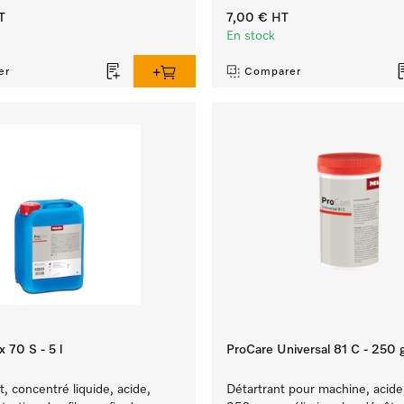
T
7,00 €
HT
En stock
er
Comparer
 70 S - 5 l
ProCare Universal 81 C - 250 
, concentré liquide, acide,
Détartrant pour machine, acide