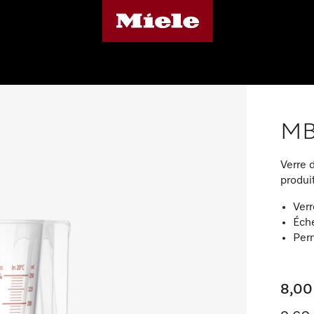
MB
Verre 
produi
Verr
Éche
Perm
8,00