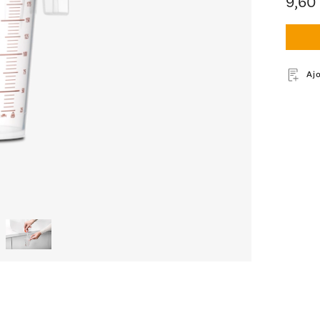
9,60
Aj