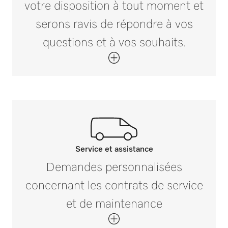
votre disposition à tout moment et
i
120
serons ravis de répondre à vos
questions et à vos souhaits.
Dimension extérieure, profondeur brute en
mm
i
177
Poids net en kg
0,05
Poids brut en kg
i
0,1
Service et assistance
Contactez-nous
Demandes personnalisées
Si vous avez des questions ou souhaitez
concernant les contrats de service
plus d’informations, veuillez nous
et de maintenance
contacter au 01 49 39 44 44*