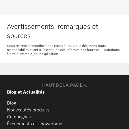
Avertissements, remarques et
Demande de pièces
détachées
sources
Vous avez besoin de pièces détachées pour
Sous réserve de modifications techniques. Nous déclinons toute
responsabilité quant à l'exactitude des informations fournies. Illustrations
vos produits ? N’hésitez pas à nous
à titre d'exemple, pour explication.
contacter !
Commander des pièces de rechange
HAUT DE LA PAGE
Blog et Actualités
Blog
Nouveautés produits
Campagnes
Événements et showrooms