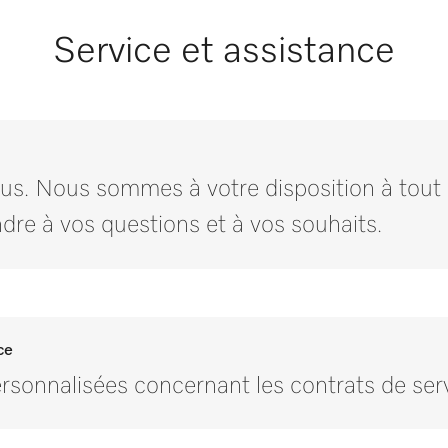
brute en mm
550
i
 mm
113
Service et assistance
ur brute en mm
550
i
2,85
3,9
us. Nous sommes à votre disposition à tout
ndre à vos questions et à vos souhaits.
ce
onnalisées concernant les contrats de ser
Contactez-nous