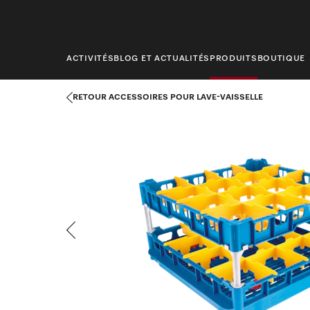
contenu
principal
ACTIVITÉS
BLOG ET ACTUALITÉS
PRODUITS
BOUTIQUE
Miele Professional - Accueil
Produits
Traitement de la vaissell
RETOUR ACCESSOIRES POUR LAVE-VAISSELLE