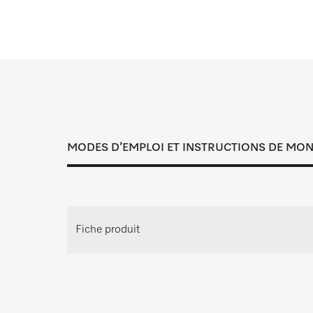
Si vous avez des que
PG 8061 U
PG 8165
PG 8166
La maintenance et l'entretien permettent
PG 8169
tous les besoins et serons r
MODES D’EMPLOI ET INSTRUCTIONS DE MO
PG 8172
PG 8172 Eco
Demander un conseil p
PTD 901
Demandez un conseil personnalisé pour
Fiche produit
PG 8096
N’hésitez pas à nous c
PG 8096 U