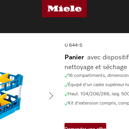
e
Accessoires pour lave-vaisselle
U 644-S
U 644-S
Panier
avec dispositif
nettoyage et séchage 
16 compartiments, dimensio
Équipé d'un cadre supérieur h
Haut. 104/206/266, larg. 500
Kit d'extension compris, com