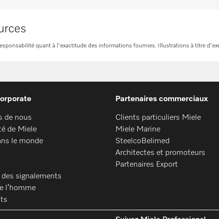
urces
onsabilité quant à l'exactitude des informations fournies. Illustrations à titre d'ex
orporate
Partenaires commerciaux
s de nous
Clients particuliers Miele
té de Miele
Miele Marine
ans le monde
SteelcoBelimed
Architectes et promoteurs
Partenaires Export
 des signalements
de l’homme
ats