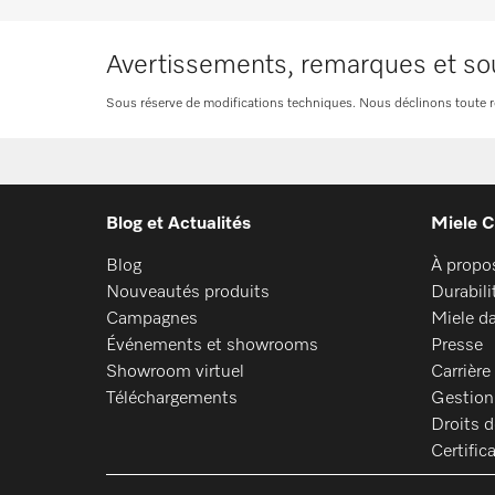
PG 8099
Avertissements, remarques et so
PG 8099 U
Sous réserve de modifications techniques. Nous déclinons toute resp
PFD 400
PFD 400 U
Blog et Actualités
Miele C
PFD 401
Blog
À propo
PFD 401 U
Nouveautés produits
Durabili
Campagnes
Miele d
PFD 402
Événements et showrooms
Presse
Showroom virtuel
Carrière
PFD 402 U
Téléchargements
Gestion
Droits 
PFD 404
Certific
PFD 404 U