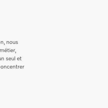
on, nous
métier,
n seul et
concentrer