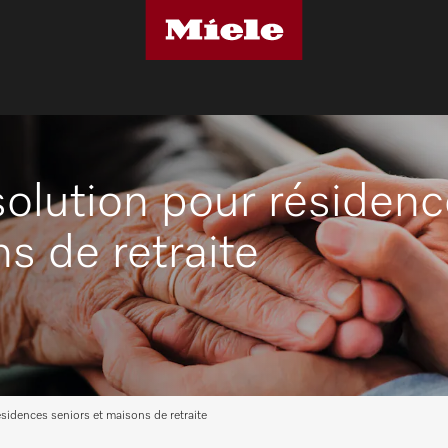
olution pour résiden
s de retraite
sidences seniors et maisons de retraite