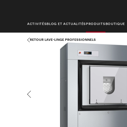
contenu
principal
ACTIVITÉS
BLOG ET ACTUALITÉS
PRODUITS
BOUTIQUE
Miele Professional - Accueil
Produits
Traitement du linge
La
RETOUR LAVE-LINGE PROFESSIONNELS