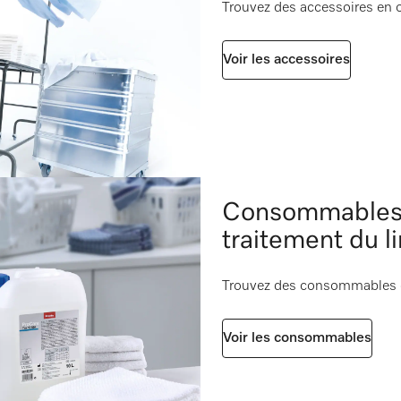
Trouvez des accessoires en o
i
170 g [nombre]
188
i
Voir les accessoires
ppareil
i
Consommables e
traitement du l
Trouvez des consommables en
Voir les consommables