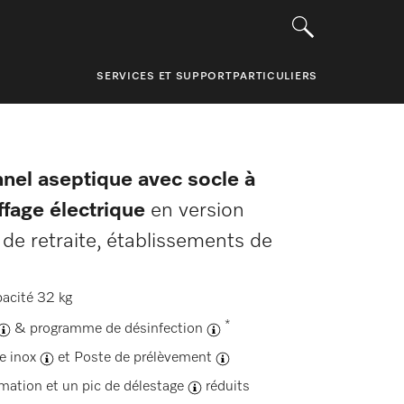
SERVICES ET SUPPORT
PARTICULIERS
nnel aseptique avec socle à
ffage électrique
en version
de retraite, établissements de
acité 32 kg
*
&
programme de désinfection
e inox
et
Poste de prélèvement
mmation et un
pic de délestage
réduits