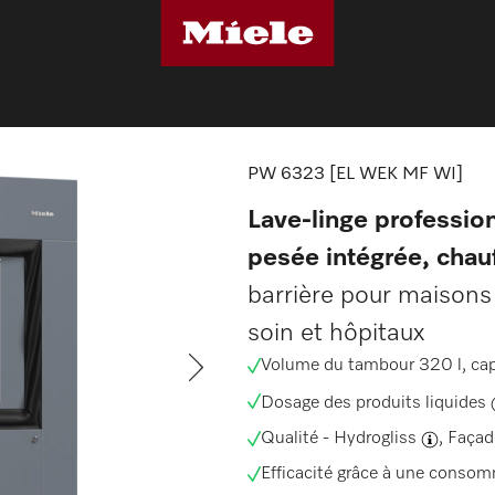
ve-linge professionnels
PW 6323 [EL WEK MF WI]
PW 6323 [EL WEK MF WI]
Lave-linge professio
pesée intégrée, chau
barrière pour maisons 
soin et hôpitaux
Volume du tambour 320 l, cap
Dosage des produits liquides
Qualité -
Hydrogliss
,
Façad
Efficacité grâce à une conso