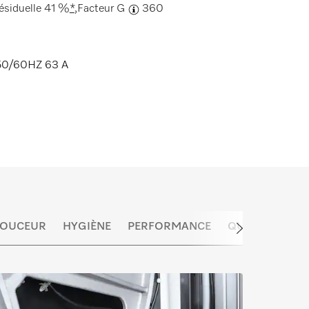
ésiduelle 41 %
*
,
Facteur G
360
50/60HZ 63 A
 DOUCEUR
HYGIÈNE
PERFORMANCE
QUALITÉ