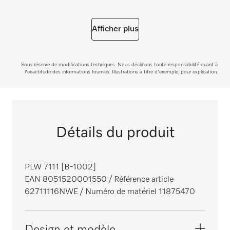
Afficher plus
Sous réserve de modifications techniques. Nous déclinons toute responsabilité quant à
l'exactitude des informations fournies. Illustrations à titre d'exemple, pour explication.
Détails du produit
PLW 7111 [B-1002]
EAN 8051520001550
/ Référence article
62711116NWE
/ Numéro de matériel 11875470
Design et modèle