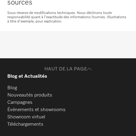
sources
Commander des pièces de rechange
Sous réserve de modifications techniques. Nous déclinons toute
responsabilité quant à l'exactitude des informations fournies. Illustrations
à titre d'exemple, pour explication.
HAUT DE LA PAGE
Blog et Actualités
Blog
Nouveautés produits
Campagnes
Événements et showrooms
Showroom virtuel
Téléchargements