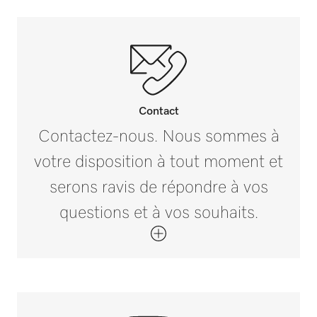
Éclairage de chambre multicolore
i
Paniers de forme modulaire
i
Contact
Éclairage de chambre
Contactez-nous. Nous sommes à
votre disposition à tout moment et
serons ravis de répondre à vos
questions et à vos souhaits.