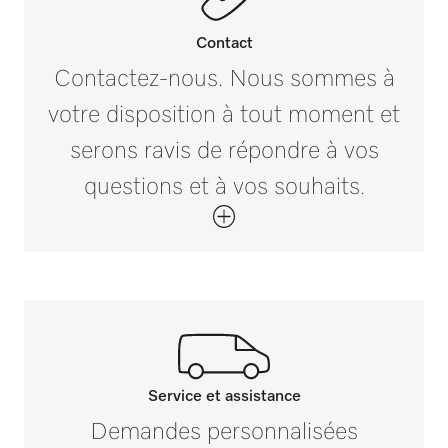
PG 8057 TD U
Poids net en kg
Contact
0,65
Contactez-nous. Nous sommes à
PG 8058
votre disposition à tout moment et
Poids brut en kg
i
0,79
serons ravis de répondre à vos
PG 8058 U
questions et à vos souhaits.
PG 8059
PG 8059 U
PG 8060
Service et assistance
Contactez-nous
Demandes personnalisées