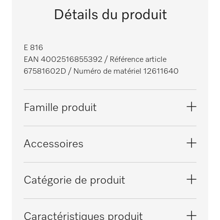
Détails du produit
E 816
EAN 4002516855392
/ Référence article
67581602D
/ Numéro de matériel 12611640
Famille produit
Lave-vaisselle à eau renouvelée
Accessoires
PG 8041
Catégorie de produit
PG 8043
Complément pour les assiettes
Caractéristiques produit