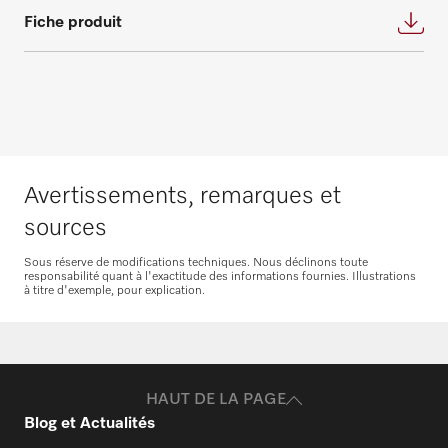
PFD 400
N’hésitez pas à nous contacter
autre question concernant les contrats de
Fiche produit
maintenance et de service.
PFD 400 U
N’hésitez pas à nous contacter
PFD 401
Avertissements, remarques et
Demande de pièces
détachées
PFD 401 U
sources
Vous avez besoin de pièces détachées pour
Sous réserve de modifications techniques. Nous déclinons toute
responsabilité quant à l'exactitude des informations fournies. Illustrations
vos produits ? N’hésitez pas à nous
PFD 402
à titre d'exemple, pour explication.
contacter !
Commander des pièces de rechange
PFD 402 U
HAUT DE LA PAGE
Blog et Actualités
PFD 404