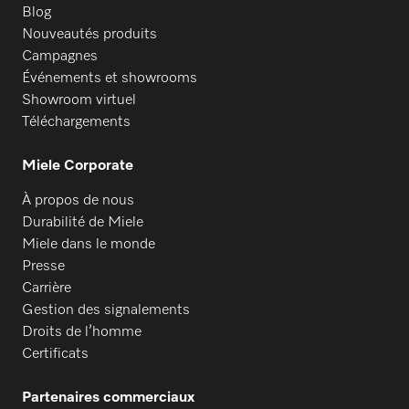
Blog
Nouveautés produits
PFD 404 U
Campagnes
Événements et showrooms
Showroom virtuel
PFD 405
Téléchargements
Miele Corporate
PFD 405 U
À propos de nous
Durabilité de Miele
Miele dans le monde
PFD 407
Presse
Carrière
Gestion des signalements
PFD 407 U
Droits de l’homme
Certificats
PFD 408 U
Partenaires commerciaux