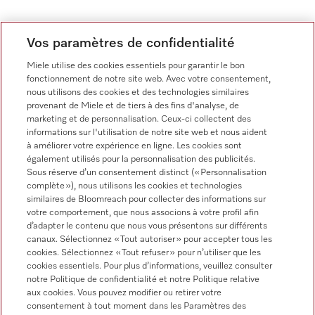
Vos paramètres de confidentialité
Miele utilise des cookies essentiels pour garantir le bon
fonctionnement de notre site web. Avec votre consentement,
nous utilisons des cookies et des technologies similaires
provenant de Miele et de tiers à des fins d'analyse, de
marketing et de personnalisation. Ceux-ci collectent des
informations sur l'utilisation de notre site web et nous aident
à améliorer votre expérience en ligne. Les cookies sont
également utilisés pour la personnalisation des publicités.
Recherchez-vous des conseils
Sous réserve d’un consentement distinct (« Personnalisation
complète »), nous utilisons les cookies et technologies
personnalisés ?
similaires de Bloomreach pour collecter des informations sur
votre comportement, que nous associons à votre profil afin
d’adapter le contenu que nous vous présentons sur différents
Vous êtes intéressé(e) et souhaitez en savoir
canaux. Sélectionnez « Tout autoriser » pour accepter tous les
plus sur nos solutions sur mesure? Contactez-
cookies. Sélectionnez « Tout refuser » pour n’utiliser que les
nous pour en savoir plus!
cookies essentiels. Pour plus d’informations, veuillez consulter
notre Politique de confidentialité et notre Politique relative
aux cookies. Vous pouvez modifier ou retirer votre
consentement à tout moment dans les Paramètres des
Nous contacter