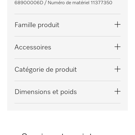
68900006D
/ Numéro de matériel 11377350
Famille produit
Stérilisateurs compacts
Accessoires
PST 1710
Catégorie de produit
PST 1720
Joint
Dimensions et poids
PST 2210
Dimension extérieure, hauteur brute en mm
i
25
PST 2220