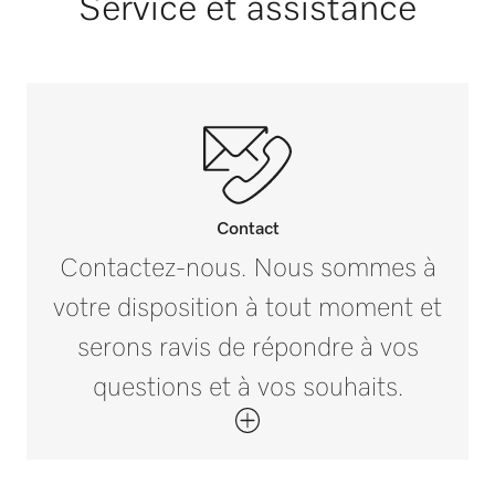
Service et assistance
Dimension extérieure, largeur brute en mm
i
300
Dimension extérieure, profondeur brute en
mm
i
400
Poids net en kg
Contact
0,11
Contactez-nous. Nous sommes à
votre disposition à tout moment et
Poids brut en kg
i
0,13
serons ravis de répondre à vos
questions et à vos souhaits.