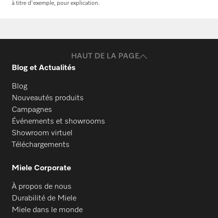
vos produits ? N’hésitez pas à nous
à titre d'exemple, pour explication.
contacter !
Commander des pièces de rechange
HAUT DE LA PAGE
Blog et Actualités
Blog
Nouveautés produits
Campagnes
Événements et showrooms
Showroom virtuel
Téléchargements
Miele Corporate
À propos de nous
Durabilité de Miele
Miele dans le monde