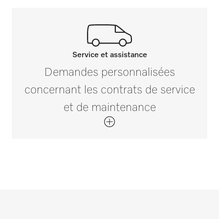
Service et assistance
Contactez-nous
Demandes personnalisées
Si vous avez des questions ou souhaitez
concernant les contrats de service
plus d’informations, veuillez nous
et de maintenance
contacter au 01 49 39 44 44*
Contactez-nous
*Appel gratuit
Contrats de maintenance et