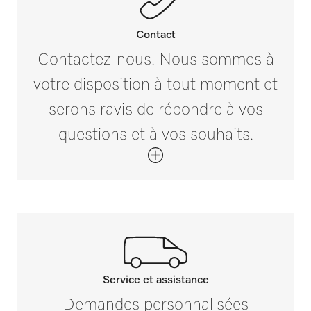
Dimension extérieure, hauteur brute en mm
i
255
Contact
Contactez-nous. Nous sommes à
Dimension extérieure, largeur brute en mm
votre disposition à tout moment et
i
410
serons ravis de répondre à vos
questions et à vos souhaits.
Dimension extérieure, profondeur brute en
mm
i
510
Poids net en kg
1,18
Poids brut en kg
i
2,48
Service et assistance
Contactez-nous
Demandes personnalisées