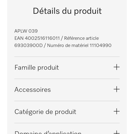
Détails du produit
APLW 039
EAN 4002516116011
/ Référence article
69303900D
/ Numéro de matériel 11104990
Famille produit
Laveurs-désinfecteurs grande cuve,
Accessoires
laboratoire
PLW 6011
Catégorie de produit
PLW 6111
Complément/module pour les boîtes de