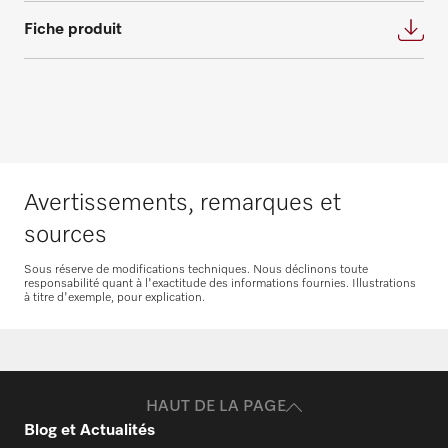
N’hésitez pas à nous contacter
autre question concernant les contrats de
Fiche produit
maintenance et de service.
N’hésitez pas à nous contacter
Avertissements, remarques et
Demande de pièces
détachées
sources
Vous avez besoin de pièces détachées pour
Sous réserve de modifications techniques. Nous déclinons toute
responsabilité quant à l'exactitude des informations fournies. Illustrations
vos produits ? N’hésitez pas à nous
à titre d'exemple, pour explication.
contacter !
Commander des pièces de rechange
HAUT DE LA PAGE
Blog et Actualités