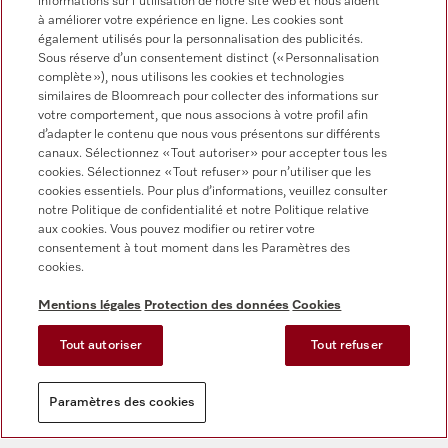
informations sur l'utilisation de notre site web et nous aident
Référence client
à améliorer votre expérience en ligne. Les cookies sont
Jil Sander, Fahrenheit, Tristano Onofri : on sait moins
également utilisés pour la personnalisation des publicités.
que derrière ces compositions fascinantes se cache
Sous réserve d’un consentement distinct (« Personnalisation
une entreprise de Holzminden, en Basse-Saxe.
complète »), nous utilisons les cookies et technologies
similaires de Bloomreach pour collecter des informations sur
Aujourd'hui, Symrise dispose d'un savoir-faire
votre comportement, que nous associons à votre profil afin
mondial dans le domaine des parfums et des
d’adapter le contenu que nous vous présentons sur différents
saveurs.
canaux. Sélectionnez « Tout autoriser » pour accepter tous les
cookies. Sélectionnez « Tout refuser » pour n’utiliser que les
cookies essentiels. Pour plus d’informations, veuillez consulter
En savoir plus
notre Politique de confidentialité et notre Politique relative
aux cookies. Vous pouvez modifier ou retirer votre
consentement à tout moment dans les Paramètres des
cookies.
Mentions légales
Protection des données
Cookies
Tout autoriser
Tout refuser
Paramètres des cookies