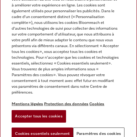
à améliorer votre expérience en ligne. Les cookies sont
également utilisés pour personnaliser les publicités. Dans le
cadre d'un consentement distinct (« Personnalisation
complète »), nous utilisons les cookies Bloomreach et
Miele sur Instagram
Miele sur Facebook
Miele sur Youtube
d'autres technologies de suivi pour collecter des informations
sur votre comportement d'utilisateur, que nous attribuons à
votre profil afin de mieux adapter le contenu que nous vous
présentons via différents canaux. En sélectionnant « Accepter
tous les cookies », vous acceptez tous les cookies et
technologies. Pour n'accepter que les cookies et technologies
Mentions légales
essentiels, sélectionnez « Cookies essentiels seulement».
Vous trouverez de plus amples informations sous «
CGV
Paramètres des cookies ». Vous pouvez révoquer votre
Protection des données
consentement à tout moment avec effet futur en modifiant
Conditions d'utilisation
vos paramètres de consentement dans notre Centre de
préférences.
Déclaration d'accessibilité
Reglement sur les services numeriques
Mentions légales
Protection des données
Cookies
Formulaire de rétractation
Accepter tous les cookies
Paramètres des cookies
Cookies essentiels seulement
Paramètres des cookies