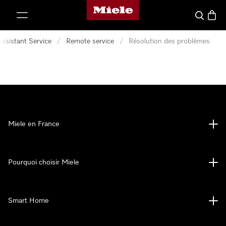
Page d'accueil Miele
er au contenu
Search
Baske
Assistant Service
/
Remote service
/
Résolution des problèmes
Miele en France
Pourquoi choisir Miele
Smart Home