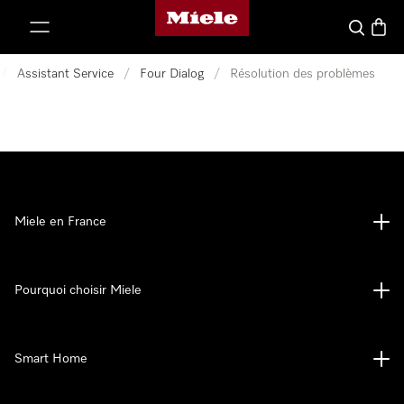
Page d'accueil Miele
er au contenu
Search
Baske
/
Assistant Service
/
Four Dialog
/
Résolution des problèmes
Miele en France
Pourquoi choisir Miele
Smart Home