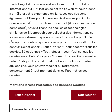
marketing et de personnalisation. Ceux-ci collectent des
informations sur l'utilisation de notre site web et nous aident
à améliorer votre expérience en ligne. Les cookies sont
également utilisés pour la personnalisation des publicités.
Miele sur Instagram
Miele sur Facebook
Miele sur Youtube
Sous réserve d’un consentement distinct (« Personnalisation
complète »), nous utilisons les cookies et technologies
similaires de Bloomreach pour collecter des informations sur
votre comportement, que nous associons à votre profil afin
d’adapter le contenu que nous vous présentons sur différents
canaux. Sélectionnez « Tout autoriser » pour accepter tous les
Mentions légales
cookies. Sélectionnez « Tout refuser » pour n’utiliser que les
cookies essentiels. Pour plus d’informations, veuillez consulter
CGV
notre Politique de confidentialité et notre Politique relative
Protection des données
aux cookies. Vous pouvez modifier ou retirer votre
Conditions d'utilisation
consentement à tout moment dans les Paramètres des
cookies.
Déclaration d'accessibilité
Reglement sur les services numeriques
Mentions légales
Protection des données
Cookies
Formulaire de rétractation
Tout autoriser
Tout refuser
Paramètres des cookies
Paramètres des cookies