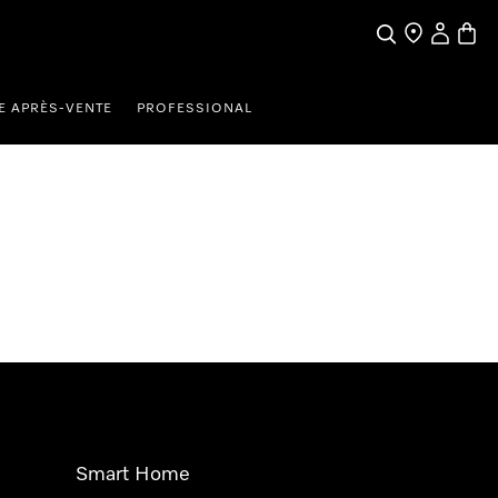
Search
Find a store
My Accou
Baske
E APRÈS-VENTE
PROFESSIONAL
Smart Home