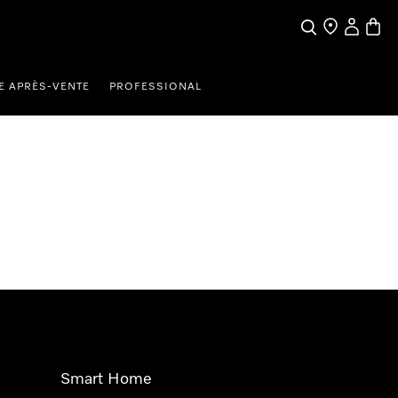
Search
Find a store
My Accou
Baske
E APRÈS-VENTE
PROFESSIONAL
Smart Home