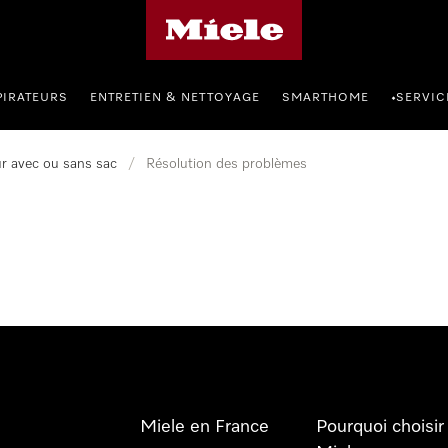
Page d'accueil Miele
PIRATEURS
ENTRETIEN & NETTOYAGE
SMARTHOME
SERVIC
•
ur avec ou sans sac
/
Résolution des problèmes
Miele en France
Pourquoi choisir