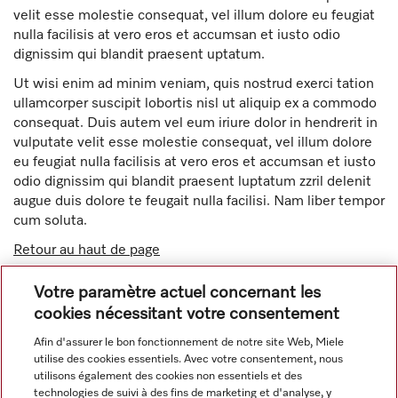
velit esse molestie consequat, vel illum dolore eu feugiat
nulla facilisis at vero eros et accumsan et iusto odio
dignissim qui blandit praesent uptatum.
Ut wisi enim ad minim veniam, quis nostrud exerci tation
ullamcorper suscipit lobortis nisl ut aliquip ex a commodo
consequat. Duis autem vel eum iriure dolor in hendrerit in
vulputate velit esse molestie consequat, vel illum dolore
eu feugiat nulla facilisis at vero eros et accumsan et iusto
odio dignissim qui blandit praesent luptatum zzril delenit
augue duis dolore te feugait nulla facilisi. Nam liber tempor
cum soluta.
Retour au haut de page
Cela vous a-t-il aidé ?
Poursuivre mes achats
Votre paramètre actuel concernant les
Avez vous encore des questions ?
Contacter le Service aux
cookies nécessitant votre consentement
utilisateurs
Afin d'assurer le bon fonctionnement de notre site Web, Miele
utilise des cookies essentiels. Avec votre consentement, nous
utilisons également des cookies non essentiels et des
technologies de suivi à des fins de marketing et d'analyse, y