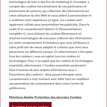
technologies de suivi à des fins de marketing et d'analyse, y
compris des cookies tiers provenant de nos partenaires et
prestataires de services, qui collectent des informations sur
votre utilisation du site Web et nous aident à personnaliser et
S'enregistrer ou créer un compte
à améliorer votre expérience en ligne. Les cookies sont
également utilisés pour personnaliser les publicités. Dans le
cadre d'un consentement distinct (« Personnalisation
complète »), nous utilisons les cookies Bloomreach et
Vous avez déjà un compte?
d'autres technologies de suivi pour collecter des informations
sur votre comportement d'utilisateur, que nous attribuons à
votre profil afin de mieux adapter le contenu que nous vous
E-mail
*
présentons via différents canaux. En sélectionnant « Accepter
tous les cookies », vous acceptez tous les cookies et
technologies. Pour n'accepter que les cookies et technologies
Mot de passe
*
essentiels, sélectionnez « Cookies essentiels seulement».
Veui
Vous trouverez de plus amples informations sous «
Paramètres des cookies ». Vous pouvez révoquer votre
SE CONNECTER
consentement à tout moment avec effet futur en modifiant
vos paramètres de consentement dans notre Centre de
préférences.
MOT DE PASSE OUBLIÉ
Mentions légales
Protection des données
Cookies
Nouveau chez Miele ?
Accepter tous les cookies