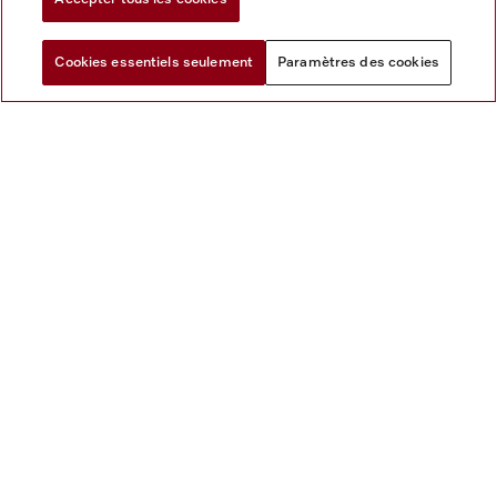
CRÉER UN COMPTE
Cookies essentiels seulement
Paramètres des cookies
Accès aux avantages exclusifs du Club
Miele
Enregistrer les appareils, suivre les
commandes, accéder aux manuels
Recevoir des offres et promotions
personnalisées
Voir toutes vos commandes, garanties,
événements et services