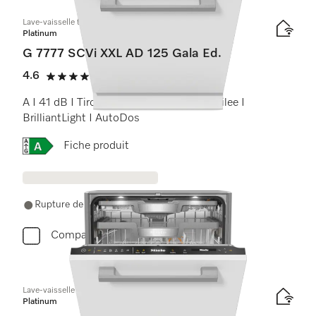
Lave-vaisselle totalement intégrable XXL
Platinum
G 7777 SCVi XXL AD 125 Gala Ed.
4.6
(5 Avis)
4.6 étoiles sur 5
A I 41 dB I Tiroir à couverts I Paniers Jubilee I
BrilliantLight I AutoDos
Online Label Flag, Etiquette énergétique
Fiche produit
Rupture de stock
Comparer
Lave-vaisselle totalement intégrable
Platinum