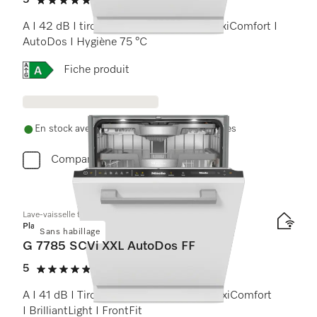
5
(1 Avis)
5 étoiles sur 5
A I 42 dB I tiroir à couverts I paniers MaxiComfort I
AutoDos I Hygiène 75 °C
Online Label Flag, Etiquette énergétique
Fiche produit
En stock avec livraison et installation gratuites
Comparer
Lave-vaisselle totalement intégrable XXL
Platinum
Sans habillage
G 7785 SCVi XXL AutoDos FF
5
(1 Avis)
5 étoiles sur 5
A I 41 dB I Tiroir à couverts I Paniers MaxiComfort
I BrilliantLight I FrontFit