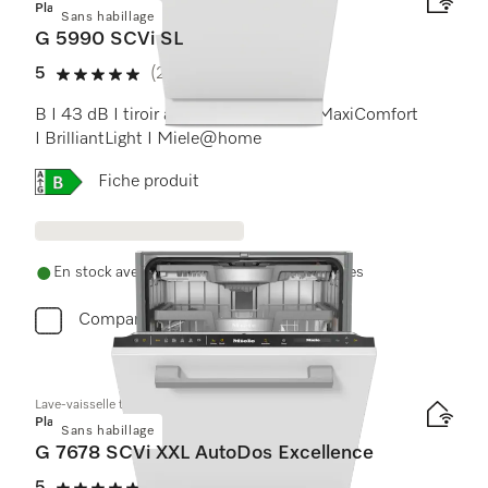
Platinum
Sans habillage
G 5990 SCVi SL
5
(2 Avis)
5 étoiles sur 5
B I 43 dB I tiroir à couverts I paniers MaxiComfort
I BrilliantLight I Miele@home
Online Label Flag, Etiquette énergétique
Fiche produit
En stock avec livraison et installation gratuites
Comparer
Lave-vaisselle totalement intégrable XXL
Platinum
Sans habillage
G 7678 SCVi XXL AutoDos Excellence