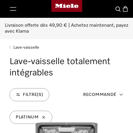
Page d'accueil Miele
er au contenu
Search
Baske
Livraison offerte dès 49,90 € | Achetez maintenant, payez
avec Klarna
Lave-vaisselle
Lave-vaisselle totalement
intégrables
FILTRE(S)
RECOMMANDÉ
PLATINUM