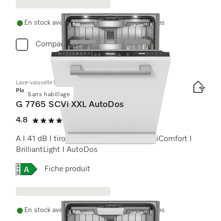
En stock avec livraison et installation gratuites
Comparer
Lave-vaisselle totalement intégrable XXL
Platinum
Sans habillage
G 7765 SCVi XXL AutoDos
4.8
(4 Avis)
4.8 étoiles sur 5
A I 41 dB I tiroir à couverts I paniers MaxiComfort I
BrilliantLight I AutoDos
Online Label Flag, Etiquette énergétique
Fiche produit
En stock avec livraison et installation gratuites