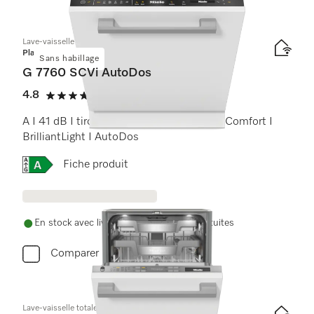
Lave-vaisselle totalement intégrable
Platinum
Sans habillage
G 7760 SCVi AutoDos
4.8
(5 Avis)
4.8 étoiles sur 5
A I 41 dB I tiroir à couverts I paniers MaxiComfort I
BrilliantLight I AutoDos
Online Label Flag, Etiquette énergétique
Fiche produit
En stock avec livraison et installation gratuites
Comparer
Lave-vaisselle totalement intégrable 45 cm