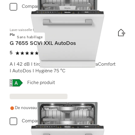
Comparer
Lave-vaisselle totalement intégrable XXL
Platinum
Sans habillage
G 7655 SCVi XXL AutoDos
5
(9 Avis)
5 étoiles sur 5
A I 42 dB I tiroir à couverts I paniers ExtraComfort
I AutoDos I Hygiène 75 °C
Online Label Flag, Etiquette énergétique
Fiche produit
De nouveau en stock d'ici trois semaines
Comparer