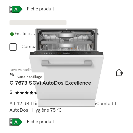
Online Label Flag, Etiquette énergétique
Fiche produit
En stock avec livraison et installation gratuites
Comparer
Lave-vaisselle totalement intégrable
Platinum
Sans habillage
G 7673 SCVi AutoDos Excellence
5
(2 Avis)
5 étoiles sur 5
A I 42 dB I tiroir à couverts I paniers MaxiComfort I
AutoDos I Hygiène 75 °C
Online Label Flag, Etiquette énergétique
Fiche produit