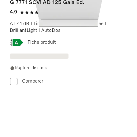
G 7771 SCVi AD 125 Gala Ed.
4.9
(22 Avis)
4.9 étoiles sur 5
A I 41 dB I Tiroir à couverts I Paniers Jubilee I
BrilliantLight I AutoDos
Online Label Flag, Etiquette énergétique
Fiche produit
Rupture de stock
Comparer