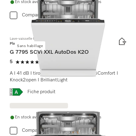
En stock avec livraison et installation gratuites
Comparer
Lave-vaisselle totalement intégrable XXL
Platinum
Sans habillage
G 7795 SCVi XXL AutoDos K2O
5
(2 Avis)
5 étoiles sur 5
A I 41 dB I tiroir à couverts I paniers MaxiComfort I
Knock2open I BrilliantLight
Online Label Flag, Etiquette énergétique
Fiche produit
En stock avec livraison et installation gratuites
Comparer