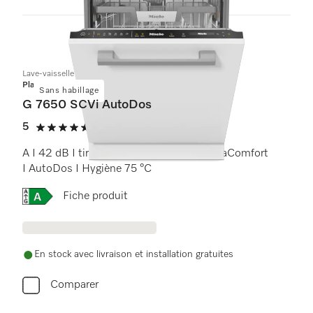
12
Produits
Lave-vaisselle totalement intégrable
Platinum
Sans habillage
G 7650 SCVi AutoDos
5
(11 Avis)
5 étoiles sur 5
A I 42 dB I tiroir à couverts I paniers ExtraComfort
I AutoDos I Hygiène 75 °C
Online Label Flag, Etiquette énergétique
Fiche produit
En stock avec livraison et installation gratuites
Comparer