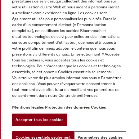
prestataires de services, qui collectent des informations sur
votre utilisation du site Web et nous aident à personnaliser et
à améliorer votre expérience en ligne. Les cookies sont
également utilisés pour personnaliser les publicités. Dans le
Miele sur Instagram
Miele sur Facebook
Miele sur Youtube
cadre d'un consentement distinct (« Personnalisation
complète »), nous utilisons les cookies Bloomreach et
d'autres technologies de suivi pour collecter des informations
sur votre comportement d'utilisateur, que nous attribuons à
votre profil afin de mieux adapter le contenu que nous vous
présentons via différents canaux. En sélectionnant « Accepter
Mentions légales
tous les cookies », vous acceptez tous les cookies et
technologies. Pour n'accepter que les cookies et technologies
CGV
essentiels, sélectionnez « Cookies essentiels seulement».
Protection des données
Vous trouverez de plus amples informations sous « Paramètres
des cookies ». Vous pouvez révoquer votre consentement à
Conditions d'utilisation
tout moment avec effet futur en modifiant vos paramètres de
Déclaration d'accessibilité
consentement dans notre Centre de préférences.
Reglement sur les services numeriques
Mentions légales
Protection des données
Cookies
Formulaire de rétractation
Paramètres des cookies
Accepter tous les cookies
Cookies essentiels seulement
Paramètres des cookies