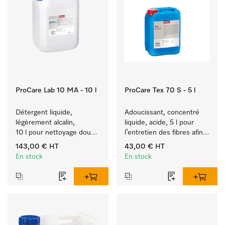
ProCare Lab 10 MA - 10 l
ProCare Tex 70 S - 5 l
Détergent liquide, 
Adoucissant, concentré 
légèrement alcalin, 
liquide, acide, 5 l pour 
10 l pour nettoyage doux 
l’entretien des fibres afin 
en machine d’ustensiles 
de garantir des textiles 
143,00 €
HT
43,00 €
HT
et de verrerie de 
souples à long terme.
En stock
En stock
laboratoire.