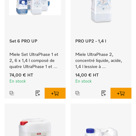
Set 6 PRO UP
PRO UP2 - 1,4 l
Miele Set UltraPhase 1 et 
Miele UltraPhase 2, 
2, 6 x 1,4 l composé de 
concentré liquide, acide, 
quatre UltraPhase 1 et 
1,4 l lessive à 
deux UltraPhase 2.
deux composants actifs 
74,00 €
HT
14,00 €
HT
pour couleurs, blanc et 
En stock
En stock
linge délicat.