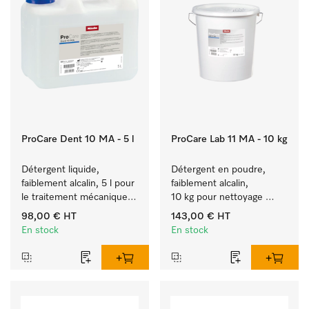
ProCare Dent 10 MA - 5 l
ProCare Lab 11 MA - 10 kg
Détergent liquide, 
Détergent en poudre, 
faiblement alcalin, 5 l pour 
faiblement alcalin, 
le traitement mécanique 
10 kg pour nettoyage 
des instruments 
doux en machine 
98,00 €
HT
143,00 €
HT
dentaires et rotatifs.
d’ustensiles et de 
En stock
En stock
verrerie de laboratoire.