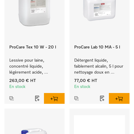
ProCare Tex 10 W - 20 l
ProCare Lab 10 MA - 5 l
Lessive pour laine, 
Détergent liquide, 
concentré liquide, 
faiblement alcalin, 5 l pour 
légèrement acide, 
nettoyage doux en 
20 l pour le nettoyage en 
machine d’ustensiles et 
263,00 €
HT
77,00 €
HT
machine de laine.
de verrerie de laboratoire.
En stock
En stock