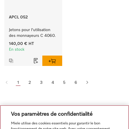
APCL 052
Jetons pour l'utilisation 
des monnayeurs C 4060.
140,00 €
HT
En stock
1
2
3
4
5
6
Vos paramètres de confidentialité
Miele utilise des cookies essentiels pour garantir le bon
fonctionnement de notre site web. Avec votre consentement,