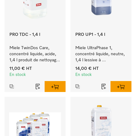
PRO TDC - 1,4 l
PRO UP1 - 1,4 l
Miele TwinDos Care, 
Miele UltraPhase 1, 
concentré liquide, acide, 
concentré liquide, neutre, 
1,4 l produit de nettoyage 
1,4 l lessive à 
pour système de dosage 
deux composants actifs 
11,00 €
HT
14,00 €
HT
TwinDos.
pour couleurs, blanc et 
En stock
En stock
linge délicat.