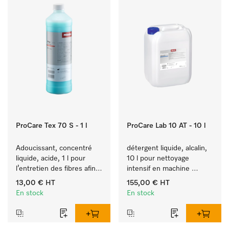
ProCare Tex 70 S - 1 l
ProCare Lab 10 AT - 10 l
Adoucissant, concentré 
détergent liquide, alcalin, 
liquide, acide, 1 l pour 
10 l pour nettoyage 
l’entretien des fibres afin 
intensif en machine 
de garantir des textiles 
d’ustensiles et de 
13,00 €
HT
155,00 €
HT
souples à long terme.
verrerie de laboratoire.
En stock
En stock