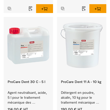
particulièrement courts. 
particulièrement courts. 
Puissance 8 kg en 42 min 
Puissance 8 kg en 42 min 
minutes.
minutes.
ProCare Dent 30 C - 5 l
ProCare Dent 11 A - 10 kg
Agent neutralisant, acide, 
Détergent en poudre, 
5 l pour le traitement 
alcalin, 10 kg pour le 
mécanique des 
traitement mécanique 
instruments dentaires et 
d’instruments dentaires.
114,00 €
HT
190,00 €
HT